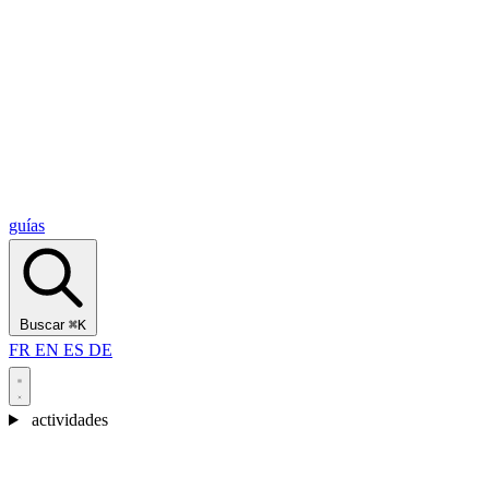
Alcantara Gorges
(3)
🇭🇷
Croacia
Split
(5)
Omiš
(4)
Zadar
(3)
Parque Nacional de los Lagos de Plitvice
(3)
guías
Buscar
⌘K
FR
EN
ES
DE
actividades