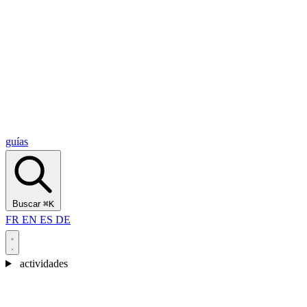
Alcantara Gorges
(3)
🇭🇷
Croacia
Split
(5)
Omiš
(4)
Zadar
(3)
Parque Nacional de los Lagos de Plitvice
(3)
guías
Buscar
⌘K
FR
EN
ES
DE
actividades