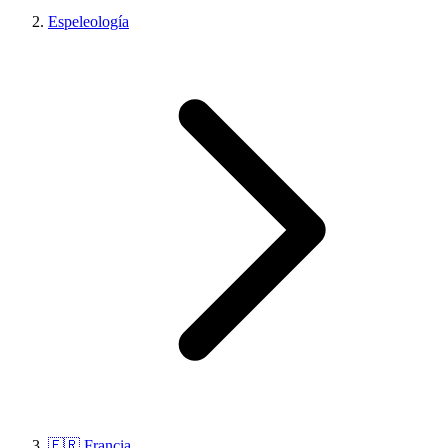
Espeleología
🇫🇷 Francia