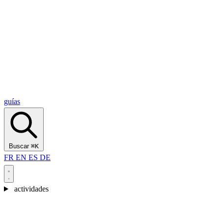
Alcantara Gorges
(3)
🇭🇷
Croacia
Split
(5)
Omiš
(4)
Zadar
(3)
Parque Nacional de los Lagos de Plitvice
(3)
guías
Buscar
⌘K
FR
EN
ES
DE
actividades