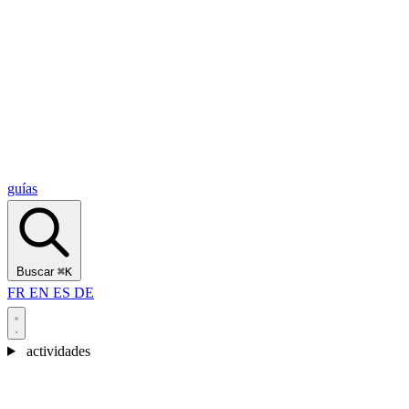
Alcantara Gorges
(3)
🇭🇷
Croacia
Split
(5)
Omiš
(4)
Zadar
(3)
Parque Nacional de los Lagos de Plitvice
(3)
guías
Buscar
⌘K
FR
EN
ES
DE
actividades