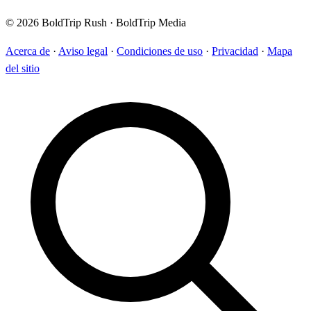
© 2026 BoldTrip Rush · BoldTrip Media
Acerca de
·
Aviso legal
·
Condiciones de uso
·
Privacidad
·
Mapa
del sitio