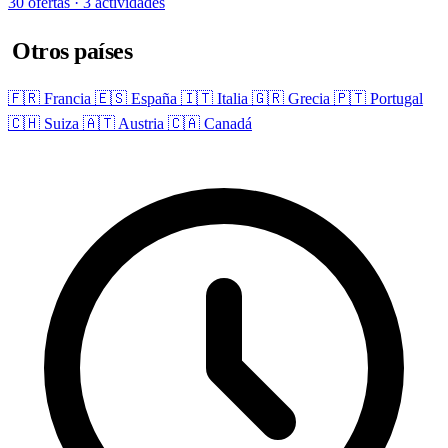
30 ofertas · 3 actividades
Otros países
🇫🇷 Francia
🇪🇸 España
🇮🇹 Italia
🇬🇷 Grecia
🇵🇹 Portugal
🇨🇭 Suiza
🇦🇹 Austria
🇨🇦 Canadá