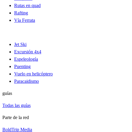
Rutas en quad
Rafting
Vía Ferrata
Jet Ski
Excursión 4x4
Espeleología
Puenting
Vuelo en helicóptero
Paracaidismo
guías
Todas las guías
Parte de la red
BoldTrip Media