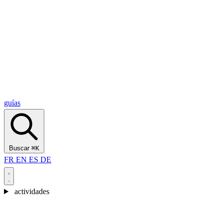
Alcantara Gorges
(3)
🇭🇷
Croacia
Split
(5)
Omiš
(4)
Zadar
(3)
Parque Nacional de los Lagos de Plitvice
(3)
guías
Buscar
⌘K
FR
EN
ES
DE
actividades