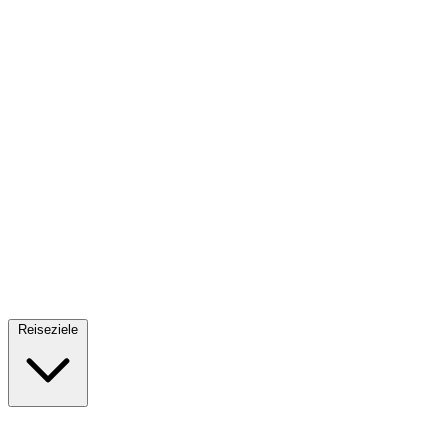
Fallschirmsprung
34 Reiseziele
· Ab 61€
Reiseziele
🇪🇸
Spanien