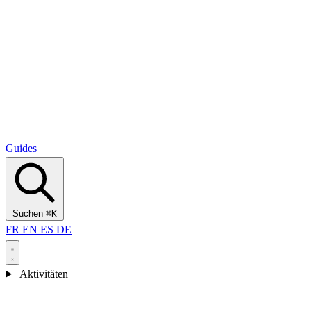
Alcantara Gorges
(3)
🇭🇷
Kroatien
Split
(5)
Omiš
(4)
Zadar
(3)
Nationalpark Plitvicer Seen
(3)
Guides
Suchen
⌘K
FR
EN
ES
DE
Aktivitäten