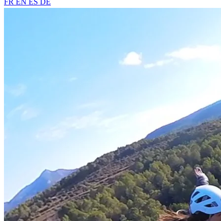
FR
EN
ES
DE