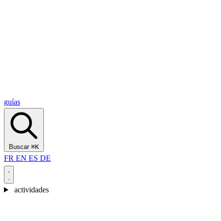
Alcantara Gorges
(3)
🇭🇷
Croacia
Split
(5)
Omiš
(4)
Zadar
(3)
Parque Nacional de los Lagos de Plitvice
(3)
guías
Buscar
⌘K
FR
EN
ES
DE
actividades