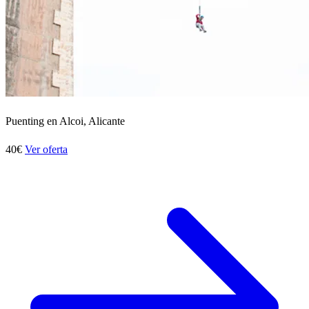
Puenting en Alcoi, Alicante
40€
Ver oferta