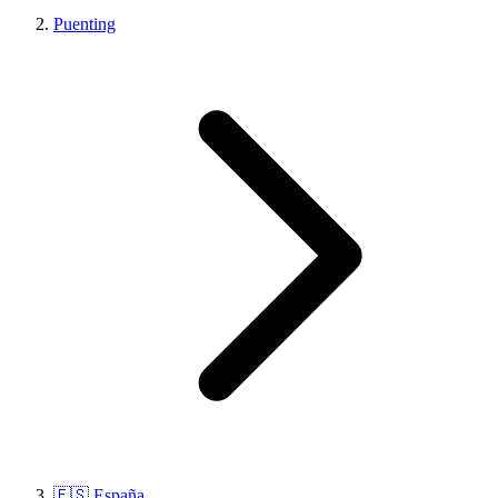
Puenting
🇪🇸 España