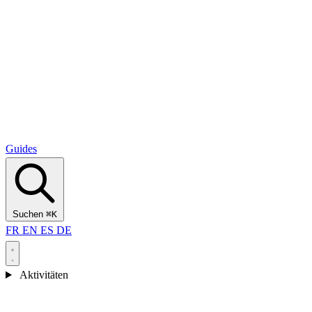
Alcantara Gorges
(3)
🇭🇷
Kroatien
Split
(5)
Omiš
(4)
Zadar
(3)
Nationalpark Plitvicer Seen
(3)
Guides
Suchen
⌘K
FR
EN
ES
DE
Aktivitäten