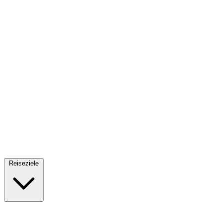
Fallschirmsprung
34 Reiseziele
· Ab 61€
Reiseziele
🇪🇸
Spanien