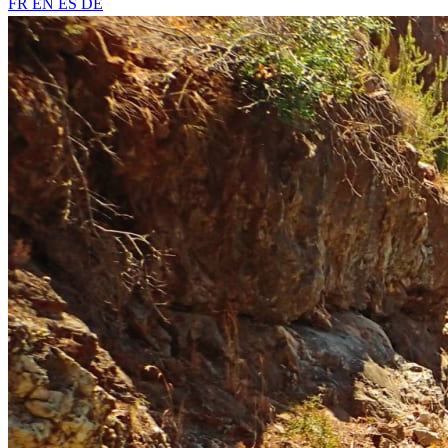
FR
EN
ES
DE