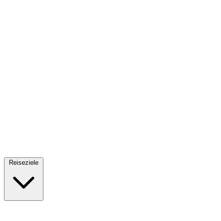
Fallschirmsprung
34 Reiseziele
· Ab 61€
Reiseziele
🇪🇸
Spanien