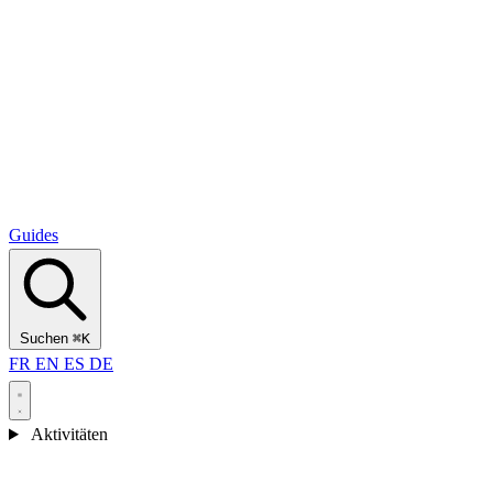
Alcantara Gorges
(3)
🇭🇷
Kroatien
Split
(5)
Omiš
(4)
Zadar
(3)
Nationalpark Plitvicer Seen
(3)
Guides
Suchen
⌘K
FR
EN
ES
DE
Aktivitäten