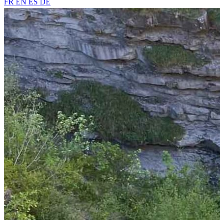
FR
EN
ES
DE