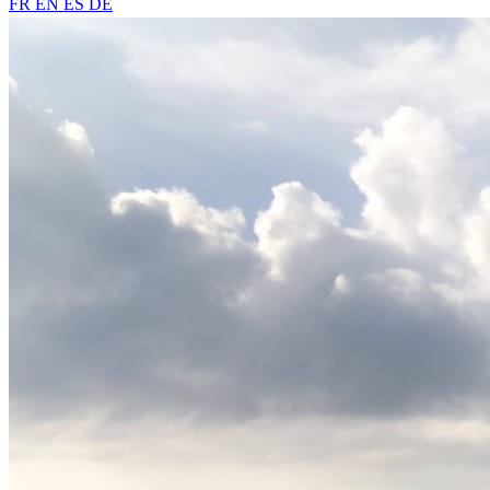
FR
EN
ES
DE