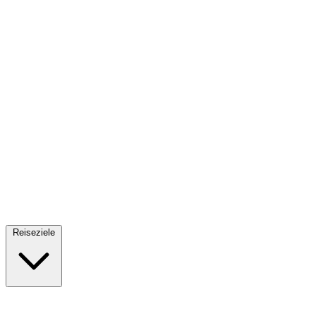
Fallschirmsprung
34 Reiseziele
· Ab 61€
Reiseziele
🇪🇸
Spanien