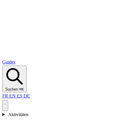
Alcantara Gorges
(3)
🇭🇷
Kroatien
Split
(5)
Omiš
(4)
Zadar
(3)
Nationalpark Plitvicer Seen
(3)
Guides
Suchen
⌘K
FR
EN
ES
DE
Aktivitäten