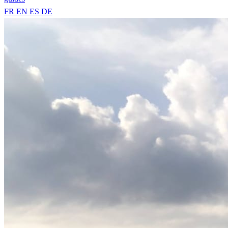
FR
EN
ES
DE