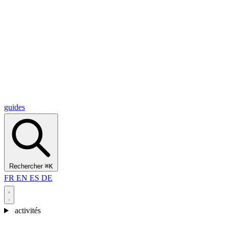
Alcantara Gorges
(3)
🇭🇷
Croatie
Split
(5)
Omiš
(4)
Zadar
(3)
Parc national des lacs de Plitvice
(3)
guides
Rechercher
⌘K
FR
EN
ES
DE
activités