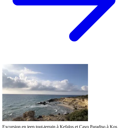
Excursion en jeep tout-terrain à Kefalos et Cavo Paradiso à Kos