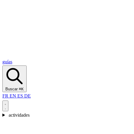
Alcantara Gorges
(3)
🇭🇷
Croacia
Split
(5)
Omiš
(4)
Zadar
(3)
Parque Nacional de los Lagos de Plitvice
(3)
guías
Buscar
⌘K
FR
EN
ES
DE
actividades