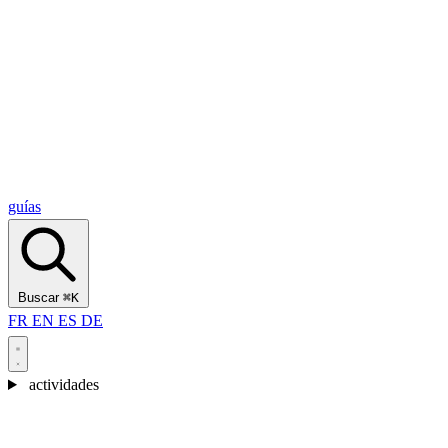
Alcantara Gorges
(3)
🇭🇷
Croacia
Split
(5)
Omiš
(4)
Zadar
(3)
Parque Nacional de los Lagos de Plitvice
(3)
guías
Buscar
⌘K
FR
EN
ES
DE
actividades