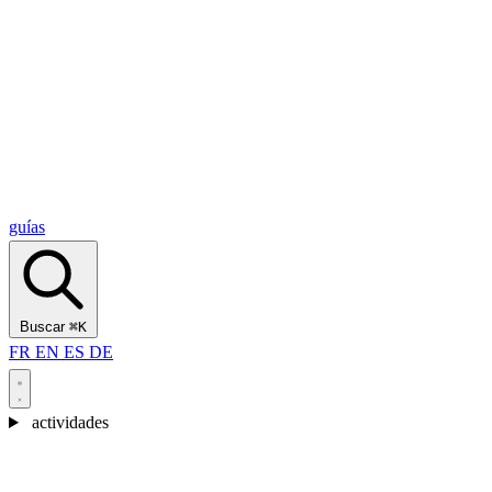
Alcantara Gorges
(3)
🇭🇷
Croacia
Split
(5)
Omiš
(4)
Zadar
(3)
Parque Nacional de los Lagos de Plitvice
(3)
guías
Buscar
⌘K
FR
EN
ES
DE
actividades