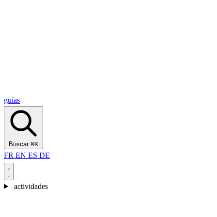
Alcantara Gorges
(3)
🇭🇷
Croacia
Split
(5)
Omiš
(4)
Zadar
(3)
Parque Nacional de los Lagos de Plitvice
(3)
guías
Buscar
⌘K
FR
EN
ES
DE
actividades