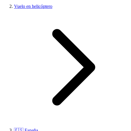
Vuelo en helicóptero
🇪🇸 España