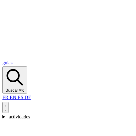
Alcantara Gorges
(3)
🇭🇷
Croacia
Split
(5)
Omiš
(4)
Zadar
(3)
Parque Nacional de los Lagos de Plitvice
(3)
guías
Buscar
⌘K
FR
EN
ES
DE
actividades