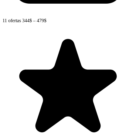
11 ofertas
344$ – 479$