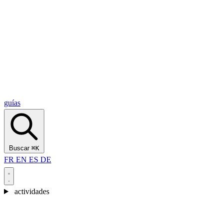
Alcantara Gorges
(3)
🇭🇷
Croacia
Split
(5)
Omiš
(4)
Zadar
(3)
Parque Nacional de los Lagos de Plitvice
(3)
guías
Buscar
⌘K
FR
EN
ES
DE
actividades