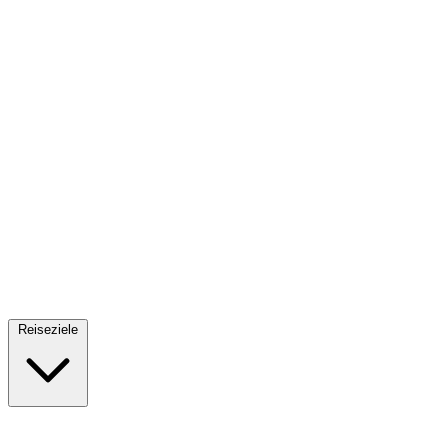
Fallschirmsprung
34 Reiseziele
· Ab 61€
Reiseziele
🇪🇸
Spanien