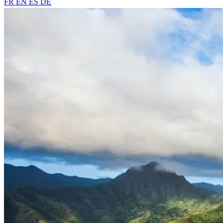
FR
EN
ES
DE