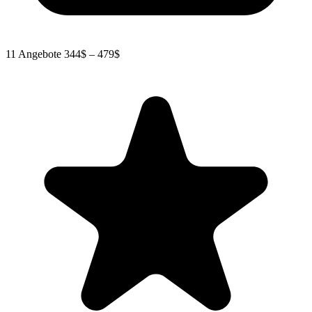
11 Angebote
344$ – 479$