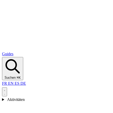
Alcantara Gorges
(3)
🇭🇷
Kroatien
Split
(5)
Omiš
(4)
Zadar
(3)
Nationalpark Plitvicer Seen
(3)
Guides
Suchen
⌘K
FR
EN
ES
DE
Aktivitäten