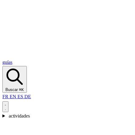
Alcantara Gorges
(3)
🇭🇷
Croacia
Split
(5)
Omiš
(4)
Zadar
(3)
Parque Nacional de los Lagos de Plitvice
(3)
guías
Buscar
⌘K
FR
EN
ES
DE
actividades