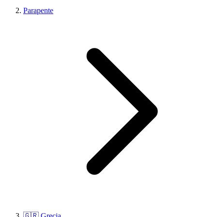
Parapente
🇬🇷 Grecia