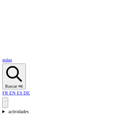
Alcantara Gorges
(3)
🇭🇷
Croacia
Split
(5)
Omiš
(4)
Zadar
(3)
Parque Nacional de los Lagos de Plitvice
(3)
guías
Buscar
⌘K
FR
EN
ES
DE
actividades