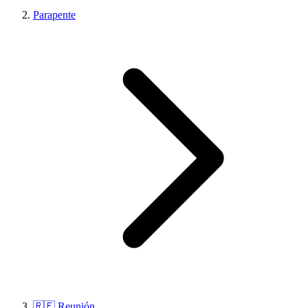
Parapente
🇷🇪 Reunión