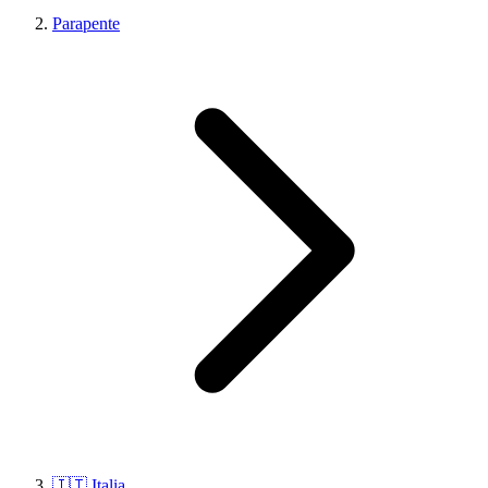
Parapente
🇮🇹 Italia