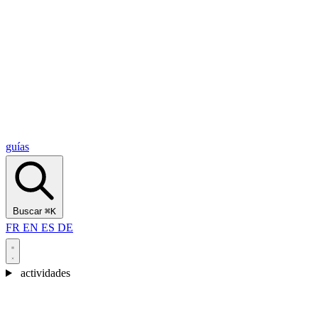
Alcantara Gorges
(3)
🇭🇷
Croacia
Split
(5)
Omiš
(4)
Zadar
(3)
Parque Nacional de los Lagos de Plitvice
(3)
guías
Buscar
⌘K
FR
EN
ES
DE
actividades