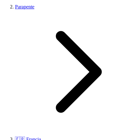
Parapente
🇫🇷 Francia