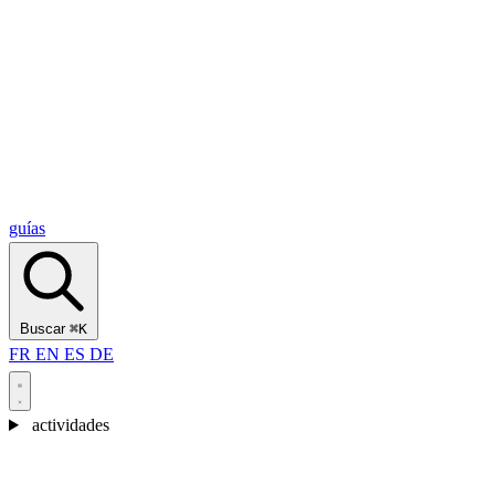
Alcantara Gorges
(3)
🇭🇷
Croacia
Split
(5)
Omiš
(4)
Zadar
(3)
Parque Nacional de los Lagos de Plitvice
(3)
guías
Buscar
⌘K
FR
EN
ES
DE
actividades