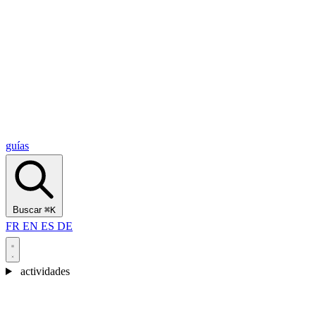
Alcantara Gorges
(3)
🇭🇷
Croacia
Split
(5)
Omiš
(4)
Zadar
(3)
Parque Nacional de los Lagos de Plitvice
(3)
guías
Buscar
⌘K
FR
EN
ES
DE
actividades