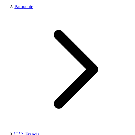
Parapente
🇫🇷 Francia