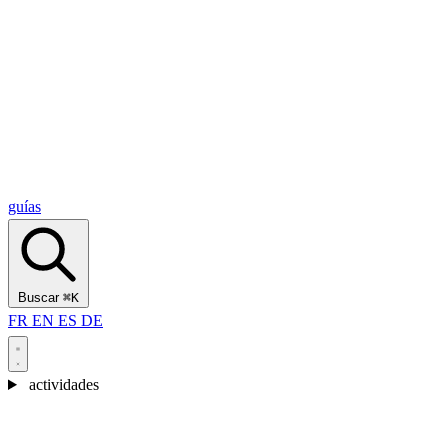
Alcantara Gorges
(3)
🇭🇷
Croacia
Split
(5)
Omiš
(4)
Zadar
(3)
Parque Nacional de los Lagos de Plitvice
(3)
guías
Buscar
⌘K
FR
EN
ES
DE
actividades