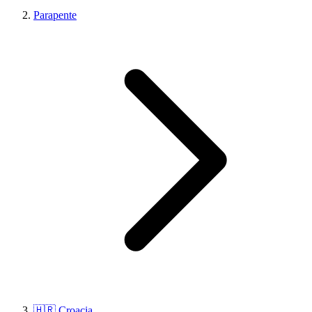
Parapente
🇭🇷 Croacia