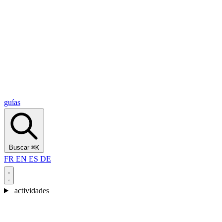
Alcantara Gorges
(3)
🇭🇷
Croacia
Split
(5)
Omiš
(4)
Zadar
(3)
Parque Nacional de los Lagos de Plitvice
(3)
guías
Buscar
⌘K
FR
EN
ES
DE
actividades