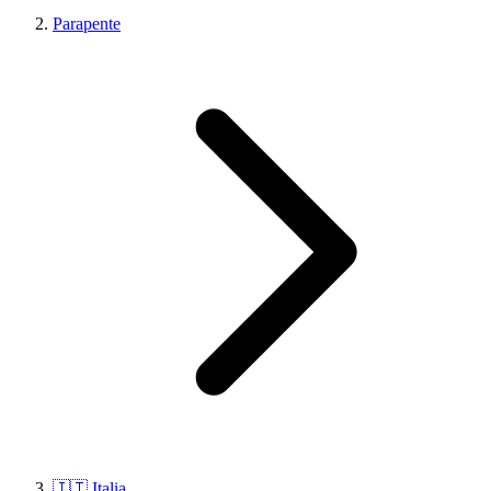
Parapente
🇮🇹 Italia