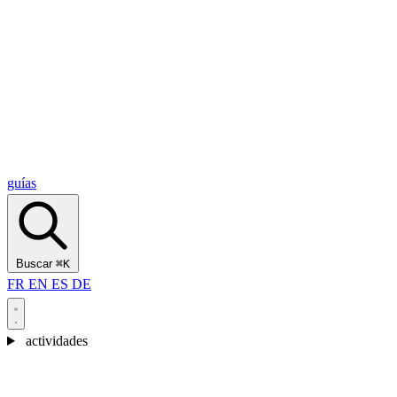
Alcantara Gorges
(3)
🇭🇷
Croacia
Split
(5)
Omiš
(4)
Zadar
(3)
Parque Nacional de los Lagos de Plitvice
(3)
guías
Buscar
⌘K
FR
EN
ES
DE
actividades