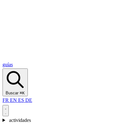
Alcantara Gorges
(3)
🇭🇷
Croacia
Split
(5)
Omiš
(4)
Zadar
(3)
Parque Nacional de los Lagos de Plitvice
(3)
guías
Buscar
⌘K
FR
EN
ES
DE
actividades