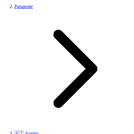
Parapente
🇦🇹 Austria