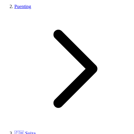
Puenting
🇨🇭 Suiza