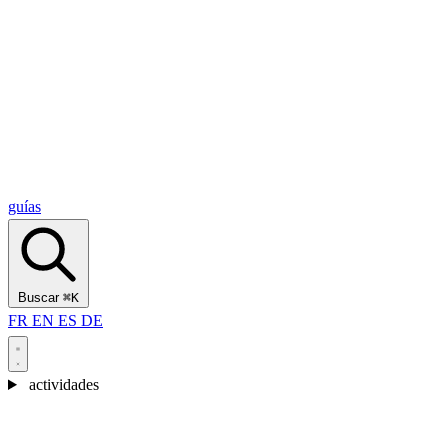
Alcantara Gorges
(3)
🇭🇷
Croacia
Split
(5)
Omiš
(4)
Zadar
(3)
Parque Nacional de los Lagos de Plitvice
(3)
guías
Buscar
⌘K
FR
EN
ES
DE
actividades