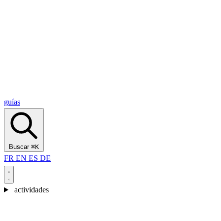
Alcantara Gorges
(3)
🇭🇷
Croacia
Split
(5)
Omiš
(4)
Zadar
(3)
Parque Nacional de los Lagos de Plitvice
(3)
guías
Buscar
⌘K
FR
EN
ES
DE
actividades