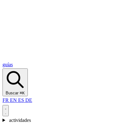
Alcantara Gorges
(3)
🇭🇷
Croacia
Split
(5)
Omiš
(4)
Zadar
(3)
Parque Nacional de los Lagos de Plitvice
(3)
guías
Buscar
⌘K
FR
EN
ES
DE
actividades