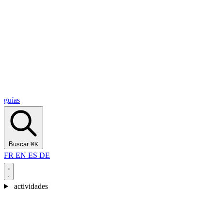
Alcantara Gorges
(3)
🇭🇷
Croacia
Split
(5)
Omiš
(4)
Zadar
(3)
Parque Nacional de los Lagos de Plitvice
(3)
guías
Buscar
⌘K
FR
EN
ES
DE
actividades