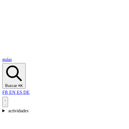
Alcantara Gorges
(3)
🇭🇷
Croacia
Split
(5)
Omiš
(4)
Zadar
(3)
Parque Nacional de los Lagos de Plitvice
(3)
guías
Buscar
⌘K
FR
EN
ES
DE
actividades