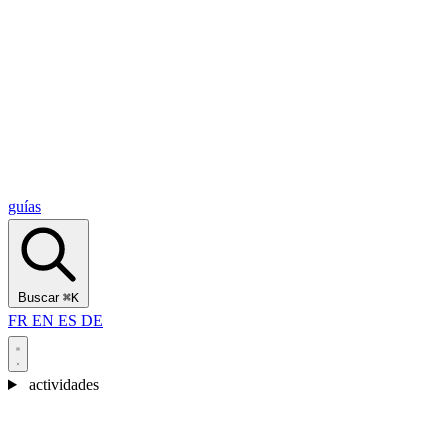
Alcantara Gorges
(3)
🇭🇷
Croacia
Split
(5)
Omiš
(4)
Zadar
(3)
Parque Nacional de los Lagos de Plitvice
(3)
guías
Buscar
⌘K
FR
EN
ES
DE
actividades