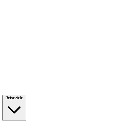
Fallschirmsprung
34 Reiseziele
· Ab 61€
Reiseziele
🇪🇸
Spanien