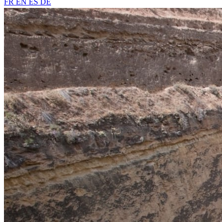
FR
EN
ES
DE