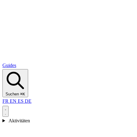
Alcantara Gorges
(3)
🇭🇷
Kroatien
Split
(5)
Omiš
(4)
Zadar
(3)
Nationalpark Plitvicer Seen
(3)
Guides
Suchen
⌘K
FR
EN
ES
DE
Aktivitäten