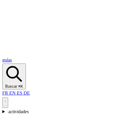
Alcantara Gorges
(3)
🇭🇷
Croacia
Split
(5)
Omiš
(4)
Zadar
(3)
Parque Nacional de los Lagos de Plitvice
(3)
guías
Buscar
⌘K
FR
EN
ES
DE
actividades