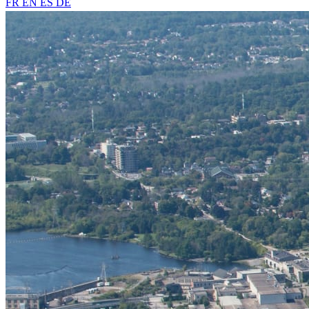
FR
EN
ES
DE