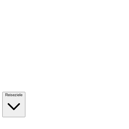
Fallschirmsprung
34 Reiseziele
· Ab 61€
Reiseziele
🇪🇸
Spanien