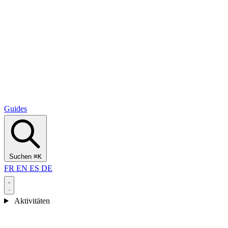
Alcantara Gorges
(3)
🇭🇷
Kroatien
Split
(5)
Omiš
(4)
Zadar
(3)
Nationalpark Plitvicer Seen
(3)
Guides
Suchen
⌘K
FR
EN
ES
DE
Aktivitäten