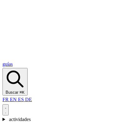
Alcantara Gorges
(3)
🇭🇷
Croacia
Split
(5)
Omiš
(4)
Zadar
(3)
Parque Nacional de los Lagos de Plitvice
(3)
guías
Buscar
⌘K
FR
EN
ES
DE
actividades