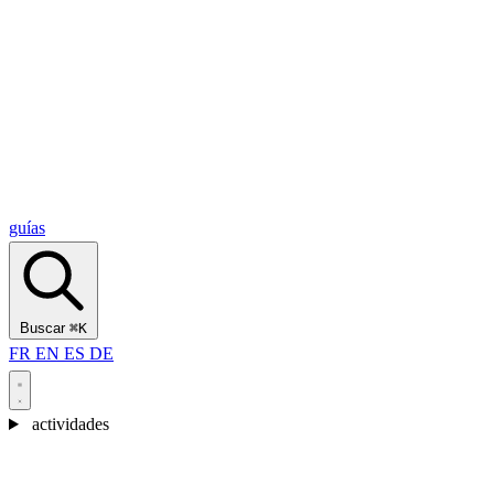
Alcantara Gorges
(3)
🇭🇷
Croacia
Split
(5)
Omiš
(4)
Zadar
(3)
Parque Nacional de los Lagos de Plitvice
(3)
guías
Buscar
⌘K
FR
EN
ES
DE
actividades