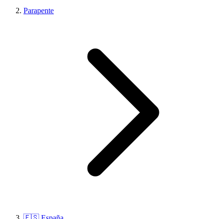
Parapente
🇪🇸 España