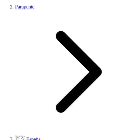
Parapente
🇪🇸 España