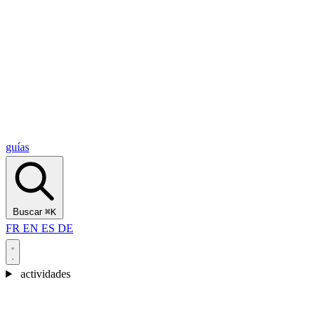
Alcantara Gorges
(3)
🇭🇷
Croacia
Split
(5)
Omiš
(4)
Zadar
(3)
Parque Nacional de los Lagos de Plitvice
(3)
guías
Buscar
⌘K
FR
EN
ES
DE
actividades