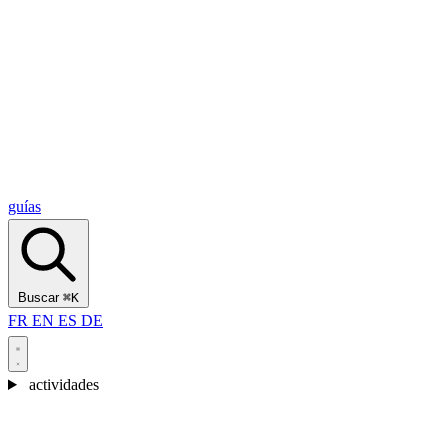
Alcantara Gorges
(3)
🇭🇷
Croacia
Split
(5)
Omiš
(4)
Zadar
(3)
Parque Nacional de los Lagos de Plitvice
(3)
guías
Buscar
⌘K
FR
EN
ES
DE
actividades