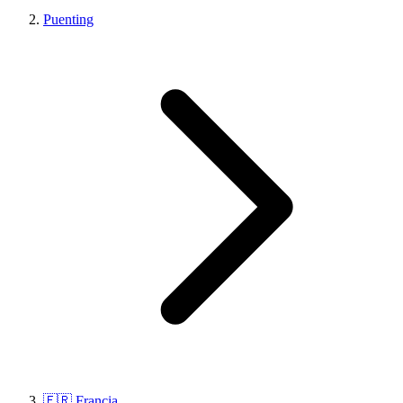
Puenting
🇫🇷 Francia