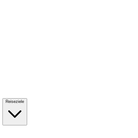
Fallschirmsprung
34 Reiseziele
· Ab 61€
Reiseziele
🇪🇸
Spanien