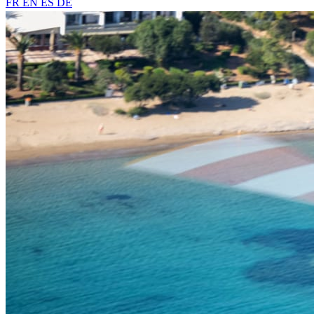
FR
EN
ES
DE