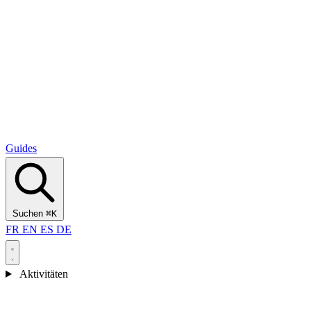
Alcantara Gorges
(3)
🇭🇷
Kroatien
Split
(5)
Omiš
(4)
Zadar
(3)
Nationalpark Plitvicer Seen
(3)
Guides
Suchen
⌘K
FR
EN
ES
DE
Aktivitäten