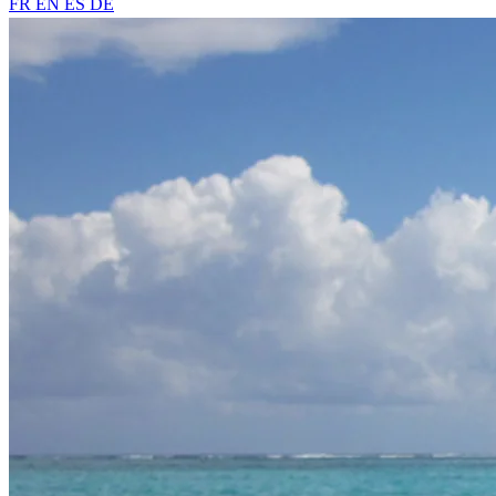
FR
EN
ES
DE