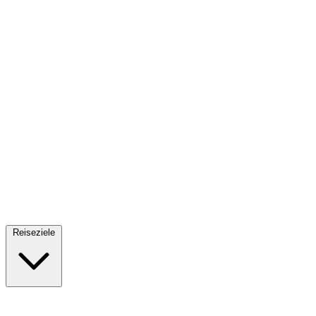
Fallschirmsprung
34 Reiseziele
· Ab 61€
Reiseziele
🇪🇸
Spanien