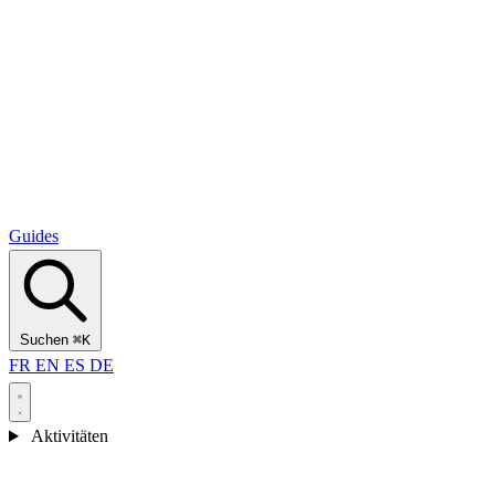
Alcantara Gorges
(3)
🇭🇷
Kroatien
Split
(5)
Omiš
(4)
Zadar
(3)
Nationalpark Plitvicer Seen
(3)
Guides
Suchen
⌘K
FR
EN
ES
DE
Aktivitäten