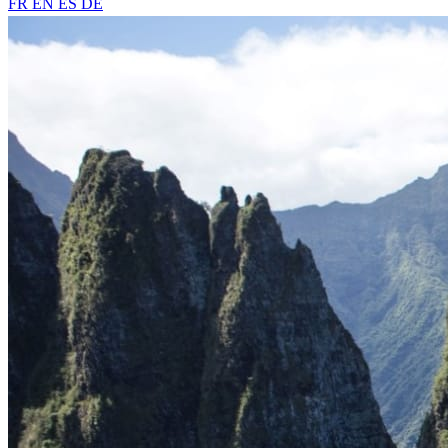
FR
EN
ES
DE