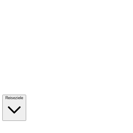
Fallschirmsprung
34 Reiseziele
· Ab 61€
Reiseziele
🇪🇸
Spanien