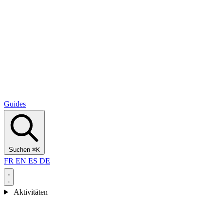
Alcantara Gorges
(3)
🇭🇷
Kroatien
Split
(5)
Omiš
(4)
Zadar
(3)
Nationalpark Plitvicer Seen
(3)
Guides
Suchen
⌘K
FR
EN
ES
DE
Aktivitäten